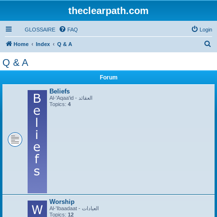
theclearpath.com
GLOSSAIRE
FAQ
Login
S
Home
Index
Q & A
e
Q & A
a
Forum
r
c
Beliefs
Al-'Aqaa'id - العقائد
h
Topics:
4
Worship
Al-'Ibaadaat - العبادات
Topics:
12