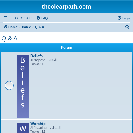
theclearpath.com
GLOSSAIRE
FAQ
Login
S
Home
Index
Q & A
e
Q & A
a
Forum
r
c
Beliefs
Al-'Aqaa'id - العقائد
h
Topics:
4
Worship
Al-'Ibaadaat - العبادات
Topics:
12