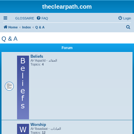
theclearpath.com
GLOSSAIRE
FAQ
Login
S
Home
Index
Q & A
e
Q & A
a
Forum
r
c
Beliefs
Al-'Aqaa'id - العقائد
h
Topics:
4
Worship
Al-'Ibaadaat - العبادات
Topics:
12