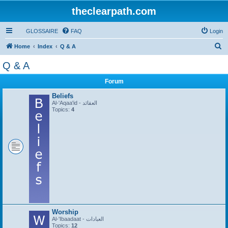
theclearpath.com
GLOSSAIRE
FAQ
Login
S
Home
Index
Q & A
e
Q & A
a
Forum
r
c
Beliefs
Al-'Aqaa'id - العقائد
h
Topics:
4
Worship
Al-'Ibaadaat - العبادات
Topics:
12